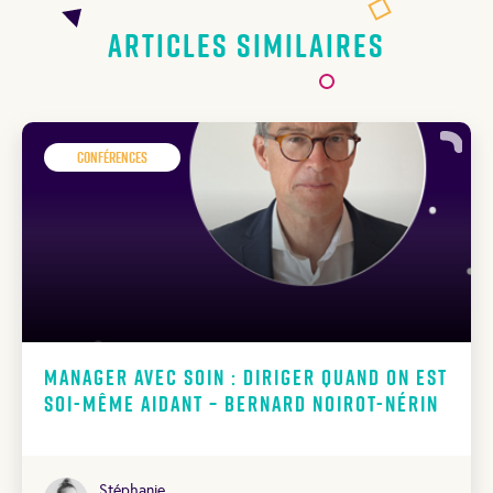
Articles similaires
Conférences
Manager avec soin : diriger quand on est
soi-même aidant – Bernard Noirot-Nérin
Stéphanie