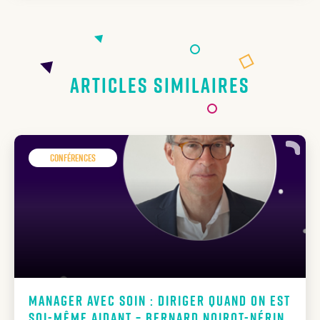
Articles similaires
Conférences
Manager avec soin : diriger quand on est
soi-même aidant – Bernard Noirot-Nérin