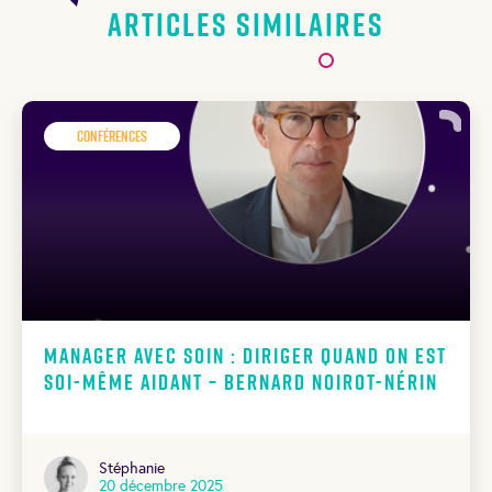
Articles similaires
Conférences
Manager avec soin : diriger quand on est
soi-même aidant – Bernard Noirot-Nérin
Stéphanie
20 décembre 2025