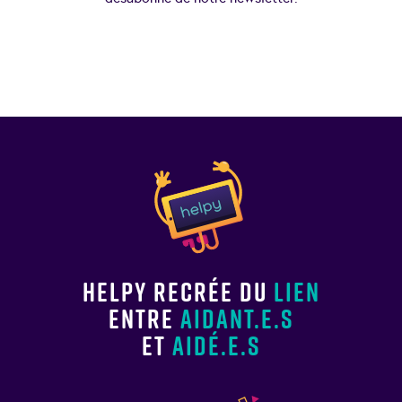
Helpy recrée du
lien
entre
aidant.e.s
et
aidé.e.s