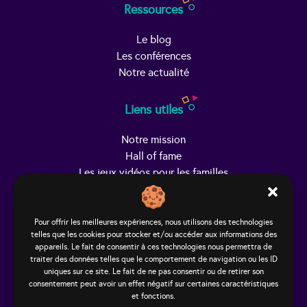
Ressources
Le blog
Les conférences
Notre actualité
Liens utiles
Notre mission
Hall of fame
Les jeux vidéos pour les familles
Trouver Helpy
Pour offrir les meilleures expériences, nous utilisons des technologies
telles que les cookies pour stocker et/ou accéder aux informations des
Le studio
appareils. Le fait de consentir à ces technologies nous permettra de
65, rue Hénon
traiter des données telles que le comportement de navigation ou les ID
69004 Lyon - France
uniques sur ce site. Le fait de ne pas consentir ou de retirer son
consentement peut avoir un effet négatif sur certaines caractéristiques
contact@helpy-lejeu.fr
et fonctions.