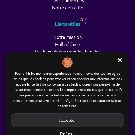
Les conférences
Notre actualité
Liens utiles
Notre mission
Hall of fame
Les jeux vidéos pour les familles
Trouver Helpy
Pour offrir les meilleures expériences, nous utilisons des technologies
telles que les cookies pour stocker et/ou accéder aux informations des
Le studio
appareils. Le fait de consentir à ces technologies nous permettra de
65, rue Hénon
traiter des données telles que le comportement de navigation ou les ID
69004 Lyon - France
uniques sur ce site. Le fait de ne pas consentir ou de retirer son
consentement peut avoir un effet négatif sur certaines caractéristiques
contact@helpy-lejeu.fr
et fonctions.
Accepter
Refuser