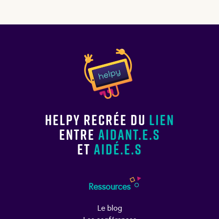
Helpy recrée du
lien
entre
aidant.e.s
et
aidé.e.s
Ressources
Le blog