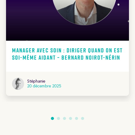
Manager avec soin : diriger quand on est
soi-même aidant – Bernard Noirot-Nérin
Stéphanie
20 décembre 2025