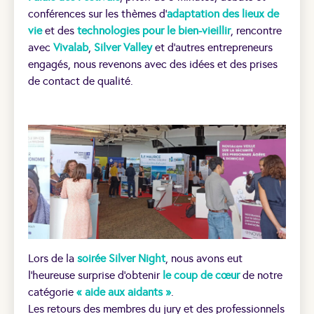
conférences sur les thèmes d’
adaptation des lieux de
vie
et des
technologies pour le bien-vieillir
, rencontre
avec
Vivalab
,
Silver Valley
et d’autres entrepreneurs
engagés, nous revenons avec des idées et des prises
de contact de qualité.
Lors de la
soirée Silver Night
, nous avons eut
l’heureuse surprise d’obtenir
le coup de cœur
de notre
catégorie
« aide aux aidants »
.
Les retours des membres du jury et des professionnels