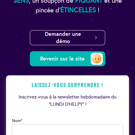
SENS
, un soupçon de
PIQUANT
et une
pincée d’
ÉTINCELLES
!
Demander une
démo
Revenir sur le site
Laissez-vous surprendre !
Inscrivez-vous à la newsletter hebdomadaire du
“LUNDI D’HELPY” !
Nom*