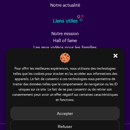
Notre actualité
Liens utiles
Notre mission
Hall of fame
Les jeux vidéos pour les familles
Trouver Helpy
Pour offrir les meilleures expériences, nous utilisons des technologies
telles que les cookies pour stocker et/ou accéder aux informations des
Le studio
appareils. Le fait de consentir à ces technologies nous permettra de
65, rue Hénon
traiter des données telles que le comportement de navigation ou les ID
69004 Lyon - France
uniques sur ce site. Le fait de ne pas consentir ou de retirer son
consentement peut avoir un effet négatif sur certaines caractéristiques
contact@helpy-lejeu.fr
et fonctions.
Accepter
Refuser