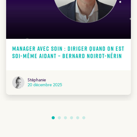
Manager avec soin : diriger quand on est
soi-même aidant – Bernard Noirot-Nérin
Stéphanie
20 décembre 2025