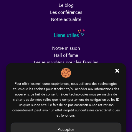
Le blog
Les conférences
Notre actualité
Liens utiles
Notre mission
Hall of fame
Les jeux vidéos pour les familles
Trouver Helpy
Pour offrir les meilleures expériences, nous utilisons des technologies
telles que les cookies pour stocker et/ou accéder aux informations des
Le studio
appareils. Le fait de consentir à ces technologies nous permettra de
65, rue Hénon
traiter des données telles que le comportement de navigation ou les ID
69004 Lyon - France
uniques sur ce site. Le fait de ne pas consentir ou de retirer son
consentement peut avoir un effet négatif sur certaines caractéristiques
contact@helpy-lejeu.fr
et fonctions.
Accepter