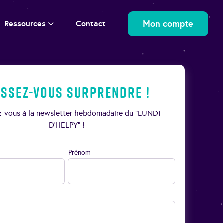
Mon compte
Ressources
Contact
issez-vous surprendre !
ez-vous à la newsletter hebdomadaire du “LUNDI
D’HELPY” !
Prénom