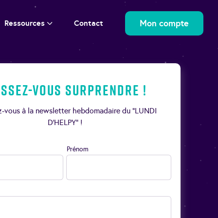
Mon compte
Ressources
Contact
issez-vous surprendre !
ez-vous à la newsletter hebdomadaire du “LUNDI
D’HELPY” !
Prénom