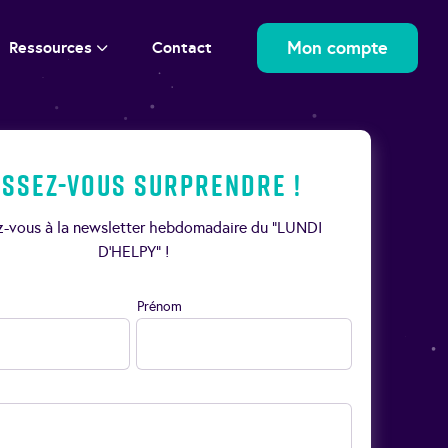
Mon compte
Ressources
Contact
issez-vous surprendre !
ez-vous à la newsletter hebdomadaire du “LUNDI
D’HELPY” !
Prénom