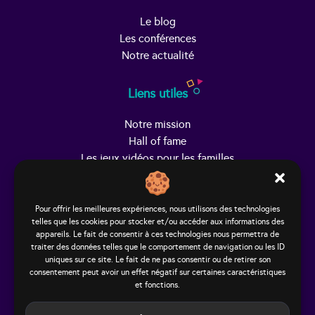
Le blog
Les conférences
Notre actualité
Liens utiles
Notre mission
Hall of fame
Les jeux vidéos pour les familles
Trouver Helpy
Pour offrir les meilleures expériences, nous utilisons des technologies
telles que les cookies pour stocker et/ou accéder aux informations des
Le studio
appareils. Le fait de consentir à ces technologies nous permettra de
65, rue Hénon
traiter des données telles que le comportement de navigation ou les ID
69004 Lyon - France
uniques sur ce site. Le fait de ne pas consentir ou de retirer son
consentement peut avoir un effet négatif sur certaines caractéristiques
contact@helpy-lejeu.fr
et fonctions.