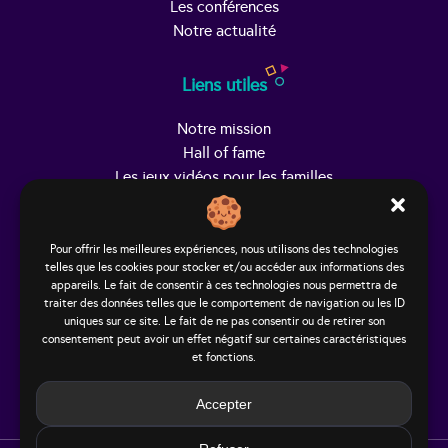
Les conférences
Notre actualité
Liens utiles
Notre mission
Hall of fame
Les jeux vidéos pour les familles
Trouver Helpy
Pour offrir les meilleures expériences, nous utilisons des technologies
telles que les cookies pour stocker et/ou accéder aux informations des
Le studio
appareils. Le fait de consentir à ces technologies nous permettra de
65, rue Hénon
traiter des données telles que le comportement de navigation ou les ID
69004 Lyon - France
uniques sur ce site. Le fait de ne pas consentir ou de retirer son
consentement peut avoir un effet négatif sur certaines caractéristiques
contact@helpy-lejeu.fr
et fonctions.
Accepter