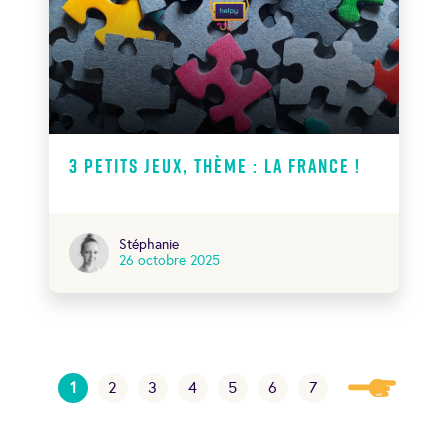
3 petits jeux, thème : la France !
Stéphanie
26 octobre 2025
1
2
3
4
5
6
7