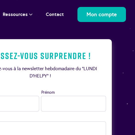
Mon compte
Ressources
Contact
issez-vous surprendre !
ez-vous à la newsletter hebdomadaire du “LUNDI
D’HELPY” !
Prénom