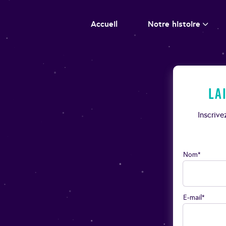
Accueil
Notre histoire
La
Inscriv
Nom*
E-mail*
d