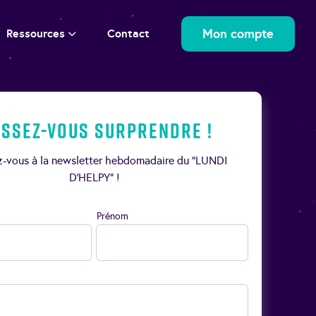
Mon compte
Ressources
Contact
issez-vous surprendre !
ez-vous à la newsletter hebdomadaire du “LUNDI
D’HELPY” !
Prénom