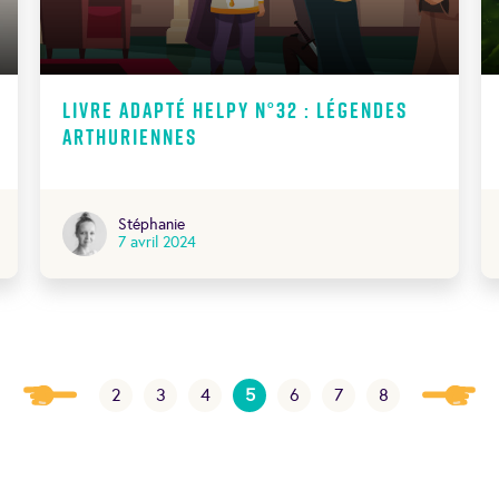
Livre adapté Helpy N°32 : légendes
Arthuriennes
Stéphanie
7 avril 2024
2
3
4
5
6
7
8