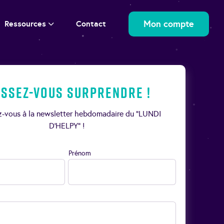
Mon compte
Ressources
Contact
issez-vous surprendre !
ez-vous à la newsletter hebdomadaire du “LUNDI
D’HELPY” !
Prénom