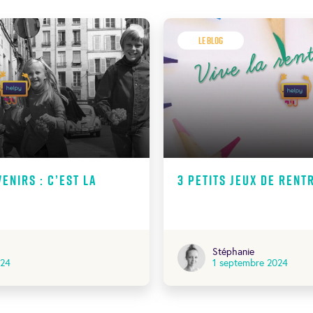
Le Blog
enirs : C’est la
3 petits jeux de rent
Stéphanie
024
1 septembre 2024