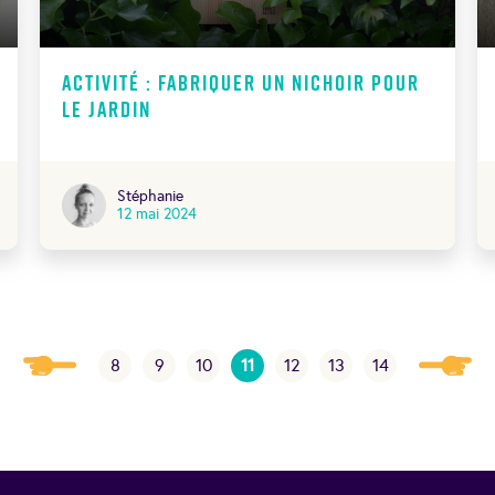
Activité : fabriquer un nichoir pour
le jardin
Stéphanie
12 mai 2024
8
9
10
11
12
13
14