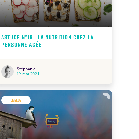
Astuce N°19 : La nutrition chez la
personne âgée
Stéphanie
19 mai 2024
Le Blog