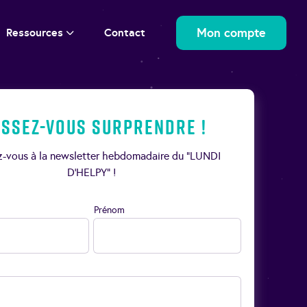
Mon compte
Ressources
Contact
issez-vous surprendre !
ez-vous à la newsletter hebdomadaire du “LUNDI
D’HELPY” !
Prénom