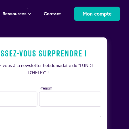
Mon compte
Ressources
Contact
issez-vous surprendre !
ez-vous à la newsletter hebdomadaire du “LUNDI
D’HELPY” !
Prénom