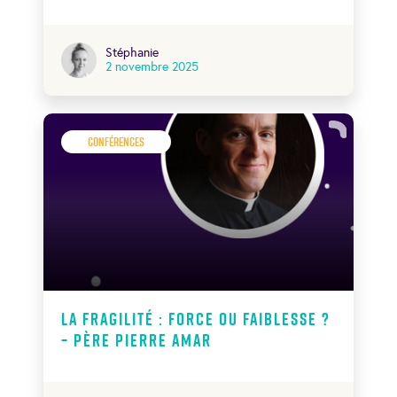
Stéphanie
2 novembre 2025
Conférences
La fragilité : force ou faiblesse ?
– Père Pierre Amar