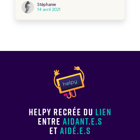
Stéphanie
14 avril 2021
Helpy recrée du
lien
entre
aidant.e.s
et
aidé.e.s