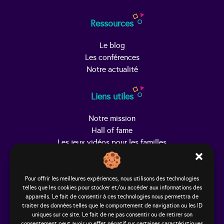
Ressources
Le blog
Les conférences
Notre actualité
Liens utiles
Notre mission
Hall of fame
Les jeux vidéos pour les familles
Trouver Helpy
Pour offrir les meilleures expériences, nous utilisons des technologies
telles que les cookies pour stocker et/ou accéder aux informations des
Le studio
appareils. Le fait de consentir à ces technologies nous permettra de
65, rue Hénon
traiter des données telles que le comportement de navigation ou les ID
69004 Lyon - France
uniques sur ce site. Le fait de ne pas consentir ou de retirer son
consentement peut avoir un effet négatif sur certaines caractéristiques