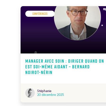
Conférences
Manager avec soin : diriger quand on
est soi-même aidant – Bernard
Noirot-Nérin
Stéphanie
20 décembre 2025