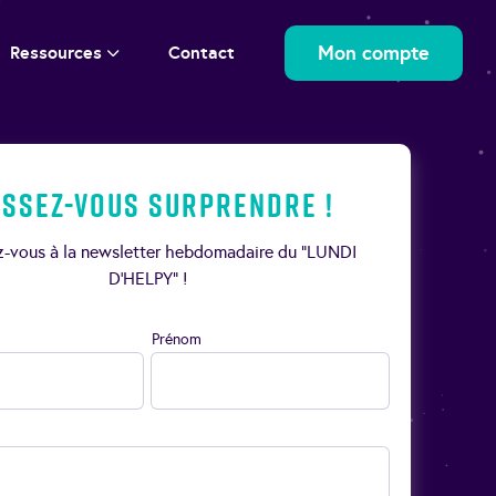
Mon compte
Ressources
Contact
issez-vous surprendre !
ez-vous à la newsletter hebdomadaire du “LUNDI
D’HELPY” !
Prénom