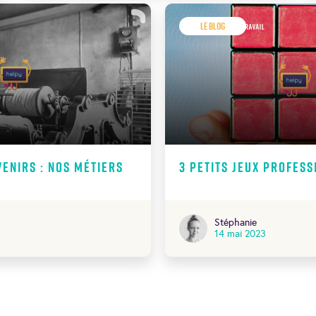
Le Blog
venirs : Nos métiers
3 petits jeux profes
Stéphanie
14 mai 2023