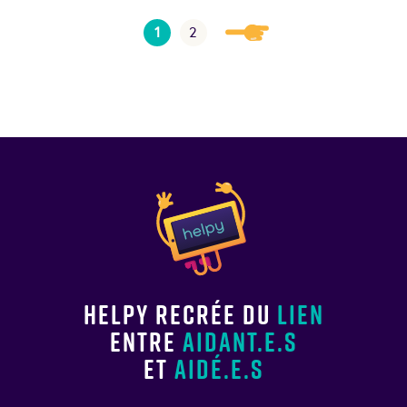
1
2
Helpy recrée du
lien
entre
aidant.e.s
et
aidé.e.s