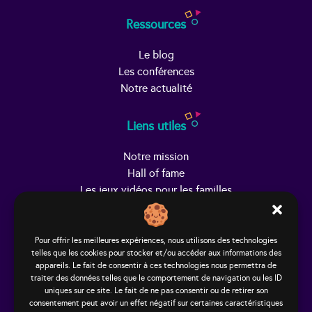
Ressources
Le blog
Les conférences
Notre actualité
Liens utiles
Notre mission
Hall of fame
Les jeux vidéos pour les familles
Trouver Helpy
Pour offrir les meilleures expériences, nous utilisons des technologies
telles que les cookies pour stocker et/ou accéder aux informations des
Le studio
appareils. Le fait de consentir à ces technologies nous permettra de
65, rue Hénon
traiter des données telles que le comportement de navigation ou les ID
69004 Lyon - France
uniques sur ce site. Le fait de ne pas consentir ou de retirer son
consentement peut avoir un effet négatif sur certaines caractéristiques
contact@helpy-lejeu.fr