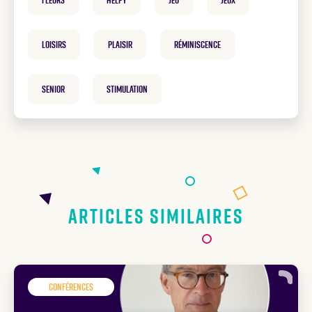
fleurs
helpy
Jeu
Jeux
loisirs
plaisir
réminiscence
Senior
Stimulation
Articles similaires
Conférences