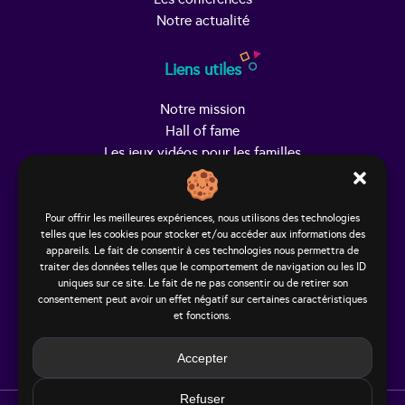
Notre actualité
Liens utiles
Notre mission
Hall of fame
Les jeux vidéos pour les familles
Trouver Helpy
Pour offrir les meilleures expériences, nous utilisons des technologies
telles que les cookies pour stocker et/ou accéder aux informations des
Le studio
appareils. Le fait de consentir à ces technologies nous permettra de
65, rue Hénon
traiter des données telles que le comportement de navigation ou les ID
69004 Lyon - France
uniques sur ce site. Le fait de ne pas consentir ou de retirer son
consentement peut avoir un effet négatif sur certaines caractéristiques
contact@helpy-lejeu.fr
et fonctions.
Accepter
Refuser