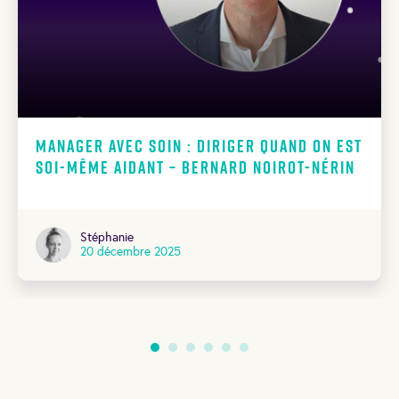
Manager avec soin : diriger quand on est
soi-même aidant – Bernard Noirot-Nérin
Stéphanie
20 décembre 2025