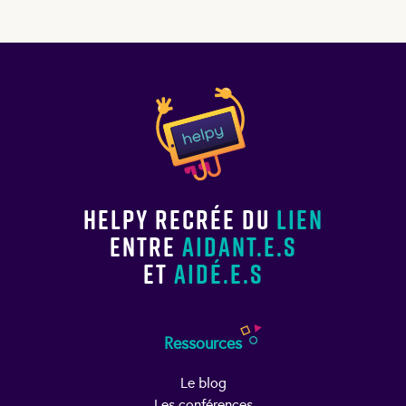
Helpy recrée du
lien
entre
aidant.e.s
et
aidé.e.s
Ressources
Le blog
Les conférences