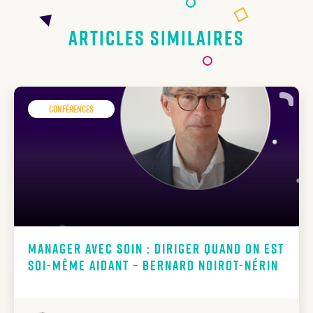
Articles similaires
Conférences
Manager avec soin : diriger quand on est
soi-même aidant – Bernard Noirot-Nérin