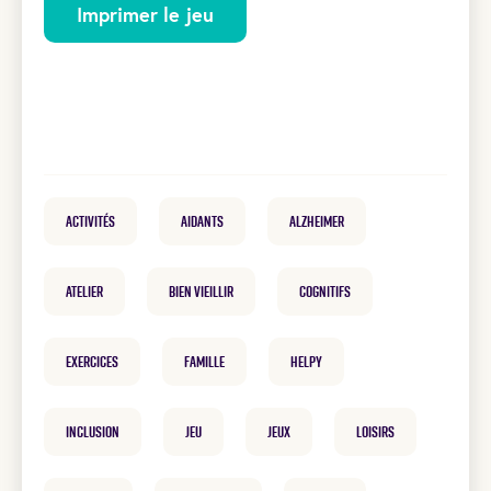
Imprimer le jeu
Activités
Aidants
Alzheimer
atelier
Bien vieillir
cognitifs
exercices
famille
helpy
inclusion
Jeu
Jeux
loisirs