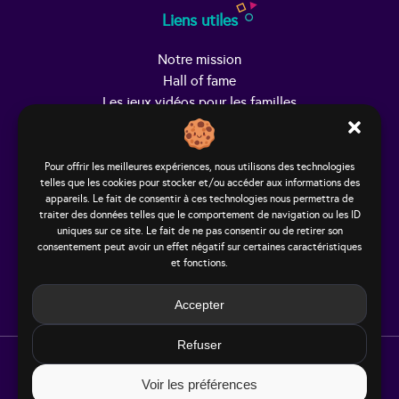
Liens utiles
Notre mission
Hall of fame
Les jeux vidéos pour les familles
Trouver Helpy
Pour offrir les meilleures expériences, nous utilisons des technologies
telles que les cookies pour stocker et/ou accéder aux informations des
Le studio
appareils. Le fait de consentir à ces technologies nous permettra de
65, rue Hénon
traiter des données telles que le comportement de navigation ou les ID
69004 Lyon - France
uniques sur ce site. Le fait de ne pas consentir ou de retirer son
consentement peut avoir un effet négatif sur certaines caractéristiques
contact@helpy-lejeu.fr
et fonctions.
Accepter
Refuser
Voir les préférences