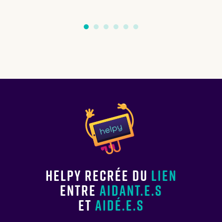
Helpy recrée du
lien
entre
aidant.e.s
et
aidé.e.s