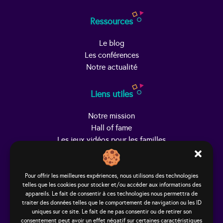
Ressources
Le blog
Les conférences
Notre actualité
Liens utiles
Notre mission
Hall of fame
Les jeux vidéos pour les familles
Trouver Helpy
Pour offrir les meilleures expériences, nous utilisons des technologies
telles que les cookies pour stocker et/ou accéder aux informations des
Le studio
appareils. Le fait de consentir à ces technologies nous permettra de
65, rue Hénon
traiter des données telles que le comportement de navigation ou les ID
69004 Lyon - France
uniques sur ce site. Le fait de ne pas consentir ou de retirer son
consentement peut avoir un effet négatif sur certaines caractéristiques