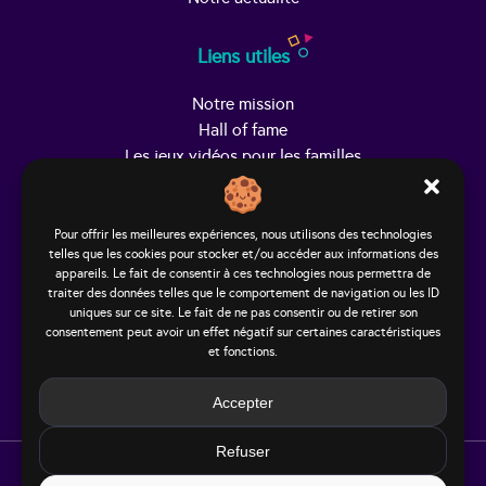
Liens utiles
Notre mission
Hall of fame
Les jeux vidéos pour les familles
Trouver Helpy
Pour offrir les meilleures expériences, nous utilisons des technologies
telles que les cookies pour stocker et/ou accéder aux informations des
Le studio
appareils. Le fait de consentir à ces technologies nous permettra de
65, rue Hénon
traiter des données telles que le comportement de navigation ou les ID
69004 Lyon - France
uniques sur ce site. Le fait de ne pas consentir ou de retirer son
consentement peut avoir un effet négatif sur certaines caractéristiques
contact@helpy-lejeu.fr
et fonctions.
Accepter
Refuser