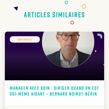
Articles similaires
Conférences
Manager avec soin : diriger quand on est
soi-même aidant – Bernard Noirot-Nérin