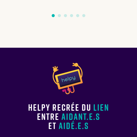
Helpy recrée du
lien
entre
aidant.e.s
et
aidé.e.s