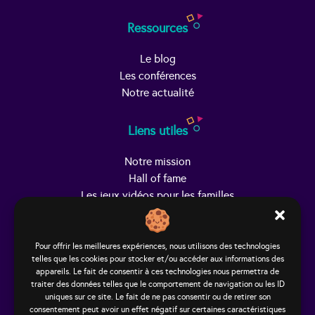
Ressources
Le blog
Les conférences
Notre actualité
Liens utiles
Notre mission
Hall of fame
Les jeux vidéos pour les familles
Trouver Helpy
Pour offrir les meilleures expériences, nous utilisons des technologies
telles que les cookies pour stocker et/ou accéder aux informations des
Le studio
appareils. Le fait de consentir à ces technologies nous permettra de
65, rue Hénon
traiter des données telles que le comportement de navigation ou les ID
69004 Lyon - France
uniques sur ce site. Le fait de ne pas consentir ou de retirer son
consentement peut avoir un effet négatif sur certaines caractéristiques
contact@helpy-lejeu.fr