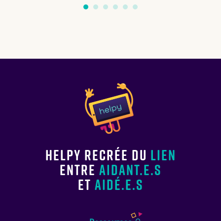
Helpy recrée du
lien
entre
aidant.e.s
et
aidé.e.s