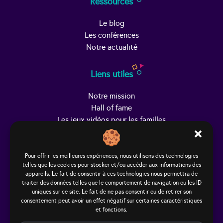
Ressources
Le blog
Les conférences
Notre actualité
Liens utiles
Notre mission
Hall of fame
Les jeux vidéos pour les familles
Trouver Helpy
Pour offrir les meilleures expériences, nous utilisons des technologies
telles que les cookies pour stocker et/ou accéder aux informations des
Le studio
appareils. Le fait de consentir à ces technologies nous permettra de
65, rue Hénon
traiter des données telles que le comportement de navigation ou les ID
69004 Lyon - France
uniques sur ce site. Le fait de ne pas consentir ou de retirer son
consentement peut avoir un effet négatif sur certaines caractéristiques
contact@helpy-lejeu.fr
et fonctions.