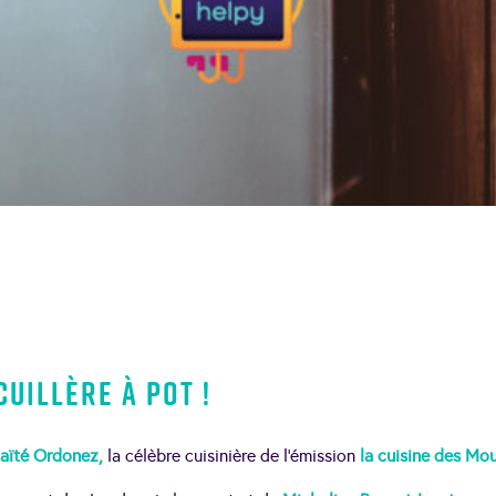
cuillère à pot !
ïté Ordonez,
la célèbre cuisinière de l’émission
la cuisine des Mo