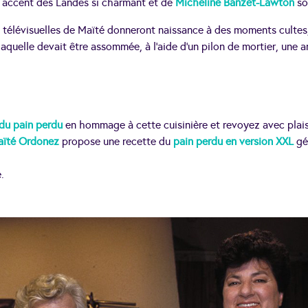
n accent des Landes si charmant et de
Micheline Banzet-Lawton
so
s télévisuelles de Maïté donneront naissance à des moments cultes,
aquelle devait être assommée, à l’aide d’un pilon de mortier, une a
 du pain perdu
en hommage à cette cuisinière et revoyez avec plais
ïté Ordonez
propose une recette du
pain perdu en version XXL
gé
.