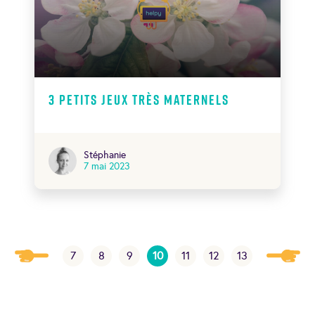
3 petits Jeux très maternels
Stéphanie
7 mai 2023
7
8
9
10
11
12
13