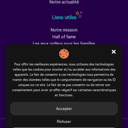
Notre actualité
Liens utiles
Notre mission
Hall of fame
Les jeux vidéos pour les familles
Trouver Helpy
Pour offrir les meilleures expériences, nous utilisons des technologies
telles que les cookies pour stocker et/ou accéder aux informations des
Le studio
appareils. Le fait de consentir à ces technologies nous permettra de
65, rue Hénon
traiter des données telles que le comportement de navigation ou les ID
69004 Lyon - France
uniques sur ce site. Le fait de ne pas consentir ou de retirer son
consentement peut avoir un effet négatif sur certaines caractéristiques
contact@helpy-lejeu.fr
et fonctions.
Accepter
Refuser