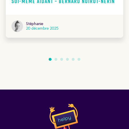
soi-même aidant – Bernard Noirot-Nérin
Stéphanie
20 décembre 2025