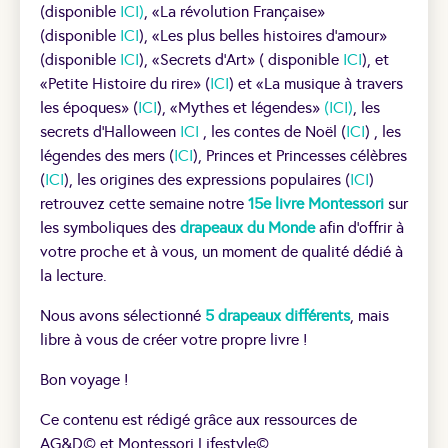
(disponible
ICI)
, «La révolution Française»
(disponible
ICI
), «Les plus belles histoires d’amour»
(disponible
ICI
), «Secrets d’Art» ( disponible
ICI
), et
«Petite Histoire du rire» (
ICI
) et «La musique à travers
les époques» (
ICI
), «Mythes et légendes»
(ICI)
, les
secrets d’Halloween
ICI
, les contes de Noël (
ICI
) , les
légendes des mers (
ICI
), Princes et Princesses célèbres
(
ICI
), les origines des expressions populaires (
ICI
)
retrouvez cette semaine notre
15e livre Montessori
sur
les symboliques des
drapeaux du Monde
afin d’offrir à
votre proche et à vous, un moment de qualité dédié à
la lecture.
Nous avons sélectionné
5 drapeaux différents
, mais
libre à vous de créer votre propre livre !
Bon voyage !
Ce contenu est rédigé grâce aux ressources de
AG&D© et Montessori Lifestyle©