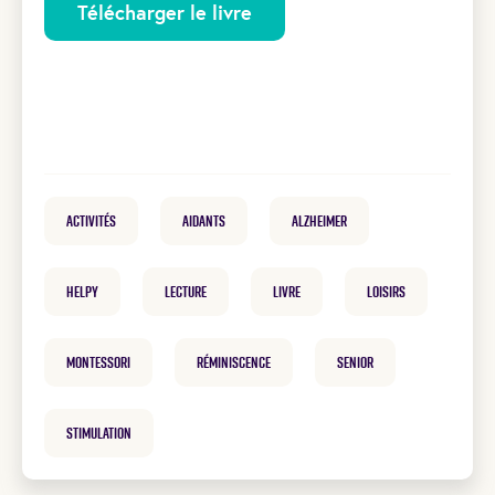
Télécharger le livre
Activités
Aidants
Alzheimer
helpy
Lecture
Livre
loisirs
Montessori
réminiscence
Senior
Stimulation