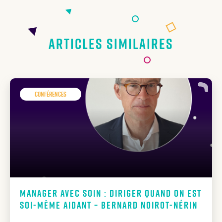
Articles similaires
Conférences
Manager avec soin : diriger quand on est
soi-même aidant – Bernard Noirot-Nérin