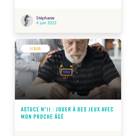
Stéphanie
4 juin 2023
Le Blog
Astuce N°11 : jouer à des jeux avec
mon proche âgé