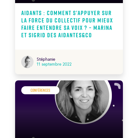
Aidants : comment s’appuyer sur
la force du collectif pour mieux
faire entendre sa voix ? – Marina
et Sigrid des Aidantes&co
Stéphanie
11 septembre 2022
Conférences