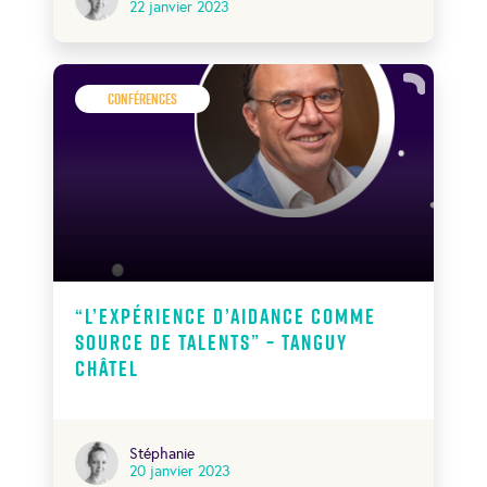
22 janvier 2023
Conférences
“L’expérience d’aidance comme
source de talents” – Tanguy
Châtel
Stéphanie
20 janvier 2023