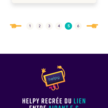
1
2
3
4
5
6
Helpy recrée du
lien
entre
aidant.e.s