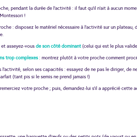
che, pendant la durée de l’activité : il faut qu’il n’ait à aucun mom
 Montessori !
oche : disposez le matériel nécessaire à l’activité sur un plateau, 
e.
 et asseyez-vous
de son côté dominant
(celui qui est le plus valide
ons trop complexes
: montrez plutôt à votre proche comment procé
l’activité, selon ses capacités : essayez de ne pas le diriger, de ne 
fait (tant pis si le semis ne prend jamais !)
 remerciez votre proche ; puis, demandez-lui s’il a apprécié cette act
aissette, une barquette d’œufs ou des petits pots (de yaourt ou e