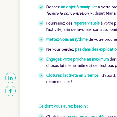
Donnez
un objet à manipuler
à votre pro
facilite la concentration » ,
disait Maria
Fournissez des
repères visuels
à votre pr
l’activité, afin de favoriser son autonomi
Mettez-vous au rythme
de votre proche
Ne vous perdez
pas dans des explicati
Engagez votre proche au maximum
dans 
choses lui-même, même si ce n’est pas par
Clôturez l’activité en 3 temps
: d’abord,
recommencer !
Ce dont vous aurez besoin :
Choisissez
un contenant adapté
: une c