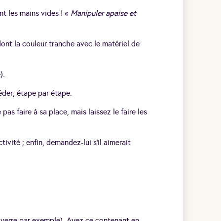
ent les mains vides ! «
Manipuler apaise et
dont la couleur tranche avec le matériel de
).
der, étape par étape.
pas faire à sa place, mais laissez le faire les
ivité ; enfin, demandez-lui s’il aimerait
n verre par exemple). Ayez ce contenant en